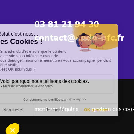
03 81 21 94 30
contact@endo-bfc.fr
mentions légales
gestion des coo