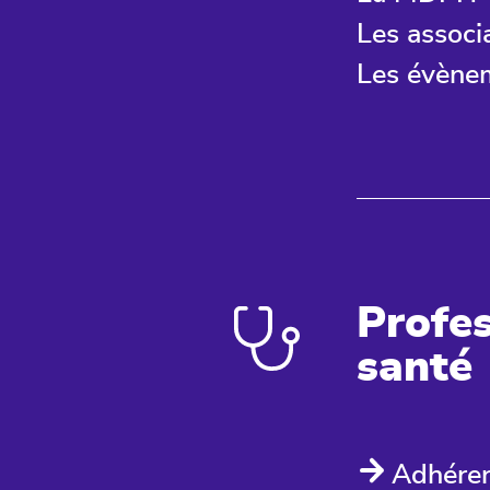
Les associ
Les évène
Profes
santé
Adhére